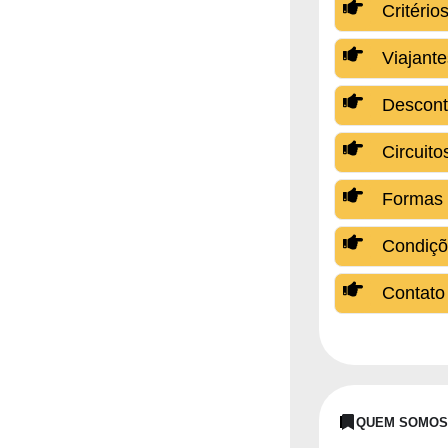
Critério
Viajante
Descont
Circuito
Formas
Condiçõ
Contato 
QUEM SOMO